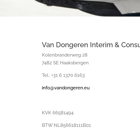
Van Dongeren Interim & Consul
Kolenbranderweg 28
7482 SE Haaksbergen
Tel.: +31 6 1370 6163
info@vandongeren.eu
KVK 66581494
BTW NL856618111B01